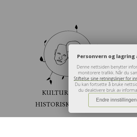
Personvern og lagring 
Denne nettsiden benytter infor
monitorere trafikk. Når du sa
Stiftelse sine retningslinjer for
Du kan fortsette å bruke nettsi
du deaktivere bruk av informa
KULTURELLE OG
Endre innstillinge
HISTORISKE FORMÅL