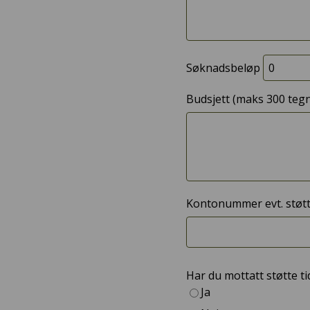
Søknadsbeløp
Budsjett (maks 300 teg
Kontonummer evt. støtte
Har du mottatt støtte ti
Ja