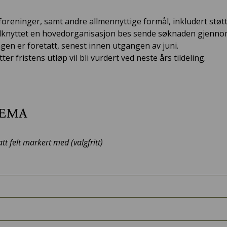
foreninger, samt andre allmennyttige formål, inkludert støtt
ilknyttet en hovedorganisasjon bes sende søknaden gjennom 
ingen er foretatt, senest innen utgangen av juni.
r fristens utløp vil bli vurdert ved neste års tildeling.
jema
att felt markert med (valgfritt)