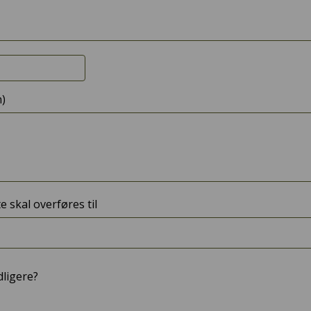
n)
 skal overføres til
dligere?