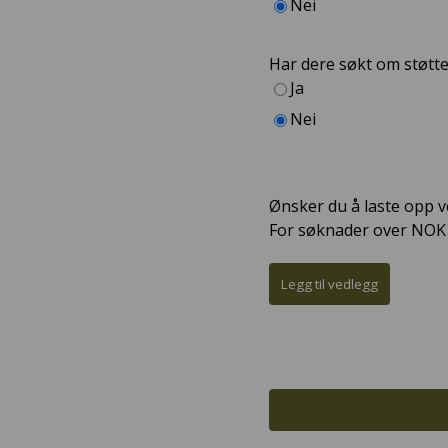
Nei
Har dere søkt om støtte
Ja
Nei
Ønsker du å laste opp v
For søknader over NOK 5
Legg til vedlegg