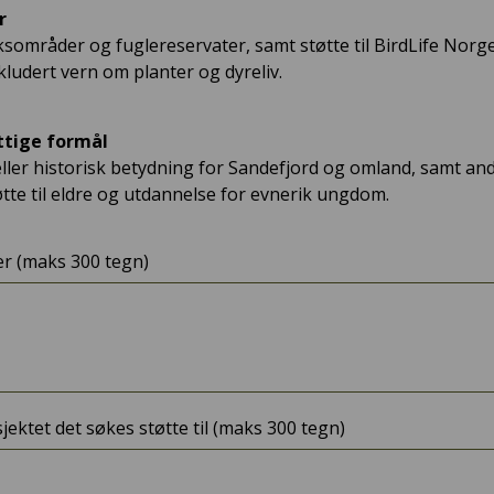
r
sområder og fuglereservater, samt støtte til BirdLife Norg
ludert vern om planter og dyreliv.
ttige formål
eller historisk betydning for Sandefjord og omland, samt an
øtte til eldre og utdannelse for evnerik ungdom.
er (maks 300 tegn)
jektet det søkes støtte til (maks 300 tegn)